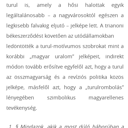
turul is, amely a hősi halottak egyik
legáltalánosabb – a nagyvárosoktól egészen a
legkisebb falvakig eljutó – jelképe lett. A trianoni
békeszerződést követően az utódállamokban
ledöntötték a turul-motívumos szobrokat mint a
korábbi „magyar uralom” jelképeit, indirekt
módon tovább erősítve egyfelől azt, hogy a turul
az összmagyarság és a revíziós politika közös
jelképe, másfelől azt, hogy a „turulrombolás”
lényegében szimbolikus magyarellenes
tevékenység.
„1. § Mindazok, akik a most dúló háborúban a