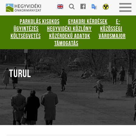
Gyorsbillentyűk
HEGYVIDÉKI
Men
listája
ÖNKORMÁNYZAT
be-
PARKOLÁS KISOKOS
GYAKORI KÉRDÉSEK
E-
vagy
Keresés:
ÜGYINTÉZÉS
HEGYVIDÉKI KÖZLÖNY
KÖZÖSSÉGI
kika
"S"
KÖLTSÉGVETÉS
KÖZÉRDEKŰ ADATOK
VÁROSMAJOR
Bejelentkezés:
TÁMOGATÁS
"L"
TURUL