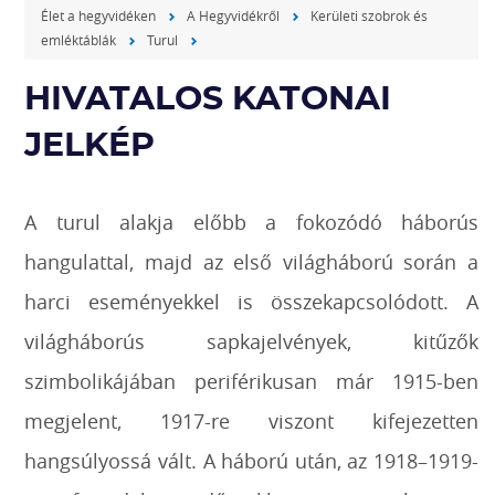
Élet a hegyvidéken
A Hegyvidékről
Kerületi szobrok és
emléktáblák
Turul
HIVATALOS KATONAI
JELKÉP
A turul alakja előbb a fokozódó háborús
hangulattal, majd az első világháború során a
harci eseményekkel is összekapcsolódott. A
világháborús sapkajelvények, kitűzők
szimbolikájában periférikusan már 1915-ben
megjelent, 1917-re viszont kifejezetten
hangsúlyossá vált. A háború után, az 1918–1919-