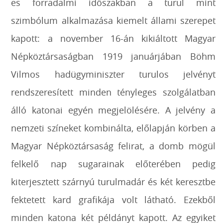
es forradalmi időszakban a turul mint
szimbólum alkalmazása kiemelt állami szerepet
kapott: a november 16-án kikiáltott Magyar
Népköztársaságban 1919 januárjában Böhm
Vilmos hadügyminiszter turulos jelvényt
rendszeresített minden tényleges szolgálatban
álló katonai egyén megjelölésére. A jelvény a
nemzeti színeket kombinálta, előlapján körben a
Magyar Népköztársaság felirat, a domb mögül
felkelő nap sugarainak előterében pedig
kiterjesztett szárnyú turulmadár és két keresztbe
fektetett kard grafikája volt látható. Ezekből
minden katona két példányt kapott. Az egyiket