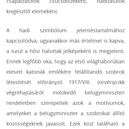
csapatzászlók csúcsdíszeként, hadizászlók
kiegészítő elemeként.
A hadi szimbólum jelentéstartalmához
kapcsolódva, ugyanakkor más értelmet is kapva,
a turul a hősi halottak jelképeként is megjelent.
Ennek legfőbb oka, hogy az első világháborúban
elesett katonák emlékére felállítandó szobrok
létesítését előirányzó 1917/VIII. törvénycikk
végrehajtásáról intézkedő belügyminiszteri
rendeletben szerepeltek azok a motívumok,
amelyeket a belügyminiszter a szobrokat állító
közösségeknek javasolt. Ezek közt található a