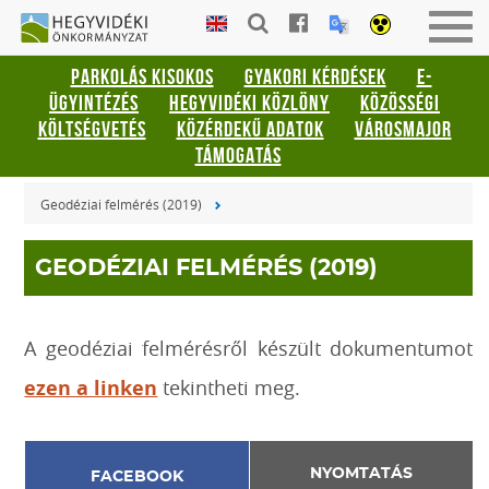
Gyorsbillentyűk
HEGYVIDÉKI
Men
listája
ÖNKORMÁNYZAT
be-
PARKOLÁS KISOKOS
GYAKORI KÉRDÉSEK
E-
vagy
Keresés:
ÜGYINTÉZÉS
HEGYVIDÉKI KÖZLÖNY
KÖZÖSSÉGI
kika
"S"
KÖLTSÉGVETÉS
KÖZÉRDEKŰ ADATOK
VÁROSMAJOR
Bejelentkezés:
TÁMOGATÁS
"L"
Geodéziai felmérés (2019)
GEODÉZIAI FELMÉRÉS (2019)
A geodéziai felmérésről készült dokumentumot
ezen a linken
tekintheti meg.
NYOMTATÁS
FACEBOOK