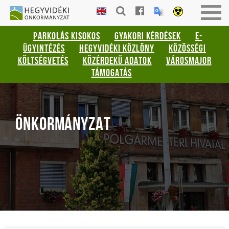
Gyorsbillentyűk
HEGYVIDÉKI
Togg
listája
ÖNKORMÁNYZAT
navig
PARKOLÁS KISOKOS
GYAKORI KÉRDÉSEK
E-
Keresés:
ÜGYINTÉZÉS
HEGYVIDÉKI KÖZLÖNY
KÖZÖSSÉGI
"S"
KÖLTSÉGVETÉS
KÖZÉRDEKŰ ADATOK
VÁROSMAJOR
Bejelentkezés:
TÁMOGATÁS
"L"
ÖNKORMÁNYZAT