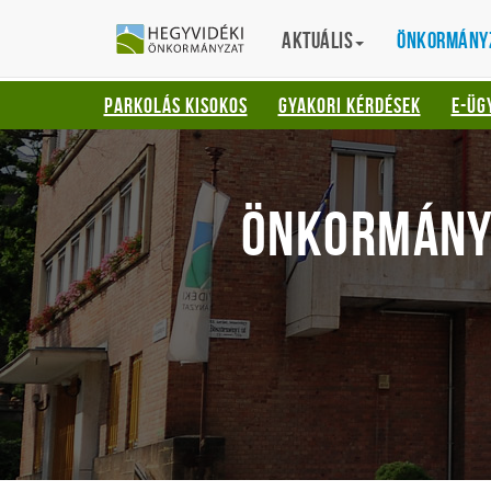
Gyorsbillentyűk
HEGYVIDÉKI
English
Aktuális
Translation
Önkormány
listája
ÖNKORMÁNYZ
Keresés:
PARKOLÁS KISOKOS
GYAKORI KÉRDÉSEK
E-ÜG
"S"
Bejelentkezés:
"L"
ÖNKORMÁNY