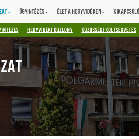
zat
Ügyintézés
Élet a hegyvidéken
Kikapcsol
AT
YINTÉZÉS
HEGYVIDÉKI KÖZLÖNY
KÖZÖSSÉGI KÖLTSÉGVETÉS
ZAT