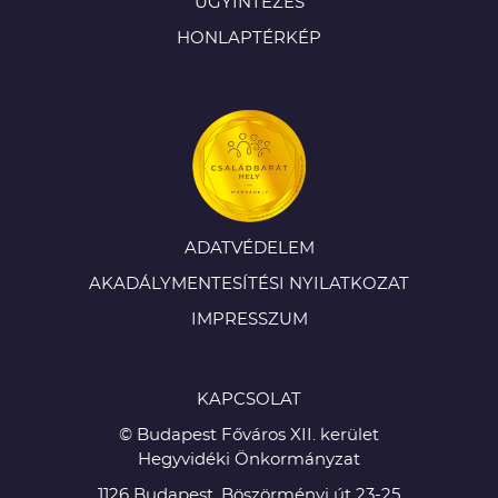
ÜGYINTÉZÉS
HONLAPTÉRKÉP
ADATVÉDELEM
AKADÁLYMENTESÍTÉSI NYILATKOZAT
IMPRESSZUM
KAPCSOLAT
© Budapest Főváros XII. kerület
Hegyvidéki Önkormányzat
1126 Budapest, Böszörményi út 23-25