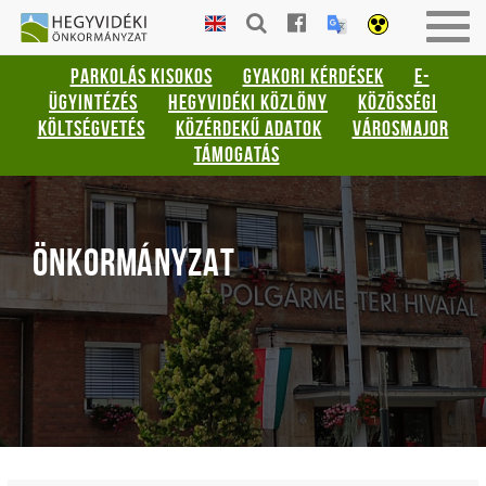
Gyorsbillentyűk
HEGYVIDÉKI
Togg
listája
ÖNKORMÁNYZAT
navig
PARKOLÁS KISOKOS
GYAKORI KÉRDÉSEK
E-
Keresés:
ÜGYINTÉZÉS
HEGYVIDÉKI KÖZLÖNY
KÖZÖSSÉGI
"S"
KÖLTSÉGVETÉS
KÖZÉRDEKŰ ADATOK
VÁROSMAJOR
Bejelentkezés:
TÁMOGATÁS
"L"
ÖNKORMÁNYZAT