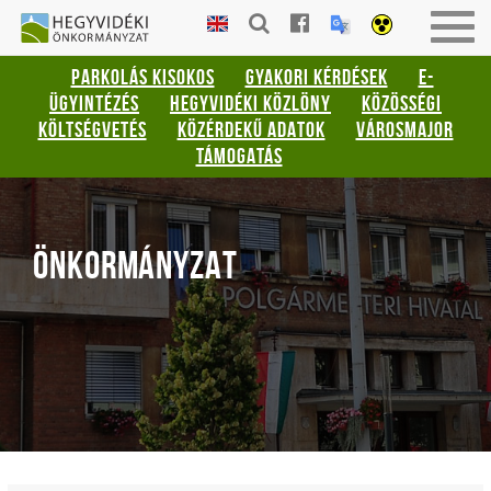
Gyorsbillentyűk
HEGYVIDÉKI
Togg
listája
ÖNKORMÁNYZAT
navig
PARKOLÁS KISOKOS
GYAKORI KÉRDÉSEK
E-
Keresés:
ÜGYINTÉZÉS
HEGYVIDÉKI KÖZLÖNY
KÖZÖSSÉGI
"S"
KÖLTSÉGVETÉS
KÖZÉRDEKŰ ADATOK
VÁROSMAJOR
Bejelentkezés:
TÁMOGATÁS
"L"
ÖNKORMÁNYZAT