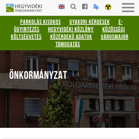
Gyorsbillentyűk
HEGYVIDÉKI
Togg
listája
ÖNKORMÁNYZAT
navig
PARKOLÁS KISOKOS
GYAKORI KÉRDÉSEK
E-
Keresés:
ÜGYINTÉZÉS
HEGYVIDÉKI KÖZLÖNY
KÖZÖSSÉGI
"S"
KÖLTSÉGVETÉS
KÖZÉRDEKŰ ADATOK
VÁROSMAJOR
Bejelentkezés:
TÁMOGATÁS
"L"
ÖNKORMÁNYZAT