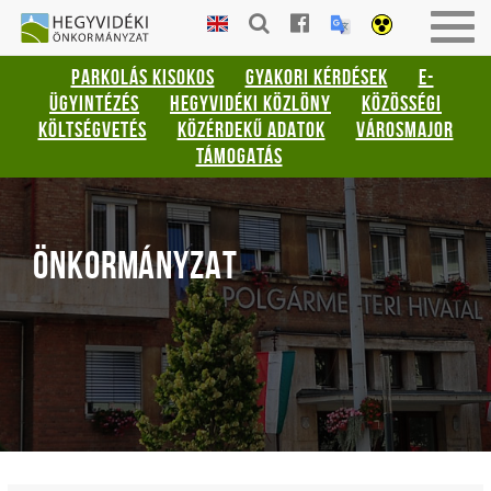
Gyorsbillentyűk
HEGYVIDÉKI
Togg
listája
ÖNKORMÁNYZAT
navig
PARKOLÁS KISOKOS
GYAKORI KÉRDÉSEK
E-
Keresés:
ÜGYINTÉZÉS
HEGYVIDÉKI KÖZLÖNY
KÖZÖSSÉGI
"S"
KÖLTSÉGVETÉS
KÖZÉRDEKŰ ADATOK
VÁROSMAJOR
Bejelentkezés:
TÁMOGATÁS
"L"
ÖNKORMÁNYZAT