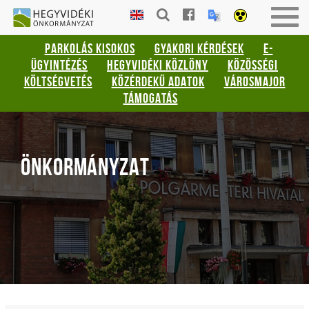
Gyorsbillentyűk
HEGYVIDÉKI
Togg
listája
ÖNKORMÁNYZAT
navig
PARKOLÁS KISOKOS
GYAKORI KÉRDÉSEK
E-
Keresés:
ÜGYINTÉZÉS
HEGYVIDÉKI KÖZLÖNY
KÖZÖSSÉGI
"S"
KÖLTSÉGVETÉS
KÖZÉRDEKŰ ADATOK
VÁROSMAJOR
Bejelentkezés:
TÁMOGATÁS
"L"
ÖNKORMÁNYZAT