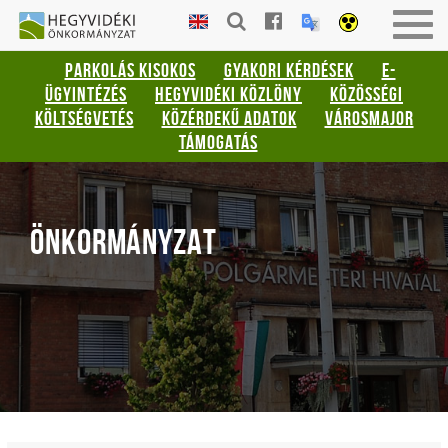
Gyorsbillentyűk
HEGYVIDÉKI
Togg
listája
ÖNKORMÁNYZAT
navig
PARKOLÁS KISOKOS
GYAKORI KÉRDÉSEK
E-
Keresés:
ÜGYINTÉZÉS
HEGYVIDÉKI KÖZLÖNY
KÖZÖSSÉGI
"S"
KÖLTSÉGVETÉS
KÖZÉRDEKŰ ADATOK
VÁROSMAJOR
Bejelentkezés:
TÁMOGATÁS
"L"
ÖNKORMÁNYZAT