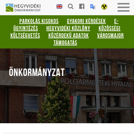
Gyorsbillentyűk
HEGYVIDÉKI
Togg
listája
ÖNKORMÁNYZAT
navig
PARKOLÁS KISOKOS
GYAKORI KÉRDÉSEK
E-
Keresés:
ÜGYINTÉZÉS
HEGYVIDÉKI KÖZLÖNY
KÖZÖSSÉGI
"S"
KÖLTSÉGVETÉS
KÖZÉRDEKŰ ADATOK
VÁROSMAJOR
Bejelentkezés:
TÁMOGATÁS
"L"
ÖNKORMÁNYZAT