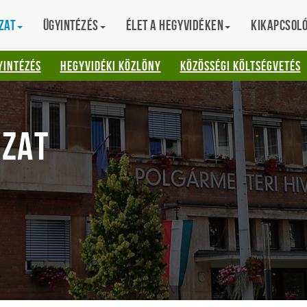
zat
Ügyintézés
Élet a hegyvidéken
Kikapcsol
AT
YINTÉZÉS
HEGYVIDÉKI KÖZLÖNY
KÖZÖSSÉGI KÖLTSÉGVETÉS
ZAT