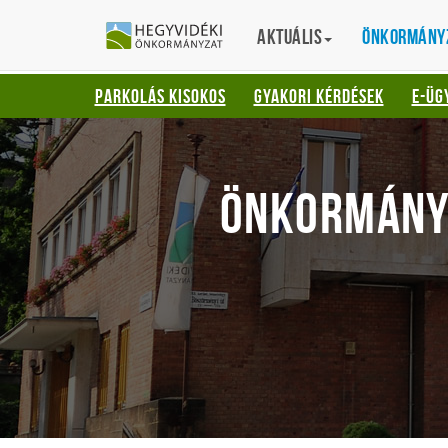
Gyorsbillentyűk
HEGYVIDÉKI
English
Aktuális
Translation
Önkormány
listája
ÖNKORMÁNYZ
Keresés:
PARKOLÁS KISOKOS
GYAKORI KÉRDÉSEK
E-ÜG
"S"
Bejelentkezés:
"L"
ÖNKORMÁNY