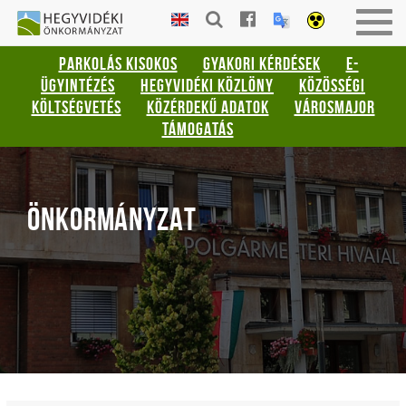
Gyorsbillentyűk
HEGYVIDÉKI
Togg
listája
ÖNKORMÁNYZAT
navig
PARKOLÁS KISOKOS
GYAKORI KÉRDÉSEK
E-
Keresés:
ÜGYINTÉZÉS
HEGYVIDÉKI KÖZLÖNY
KÖZÖSSÉGI
"S"
KÖLTSÉGVETÉS
KÖZÉRDEKŰ ADATOK
VÁROSMAJOR
Bejelentkezés:
TÁMOGATÁS
"L"
ÖNKORMÁNYZAT