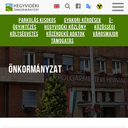
Gyorsbillentyűk
HEGYVIDÉKI
Togg
listája
ÖNKORMÁNYZAT
navig
PARKOLÁS KISOKOS
GYAKORI KÉRDÉSEK
E-
Keresés:
ÜGYINTÉZÉS
HEGYVIDÉKI KÖZLÖNY
KÖZÖSSÉGI
"S"
KÖLTSÉGVETÉS
KÖZÉRDEKŰ ADATOK
VÁROSMAJOR
Bejelentkezés:
TÁMOGATÁS
"L"
ÖNKORMÁNYZAT