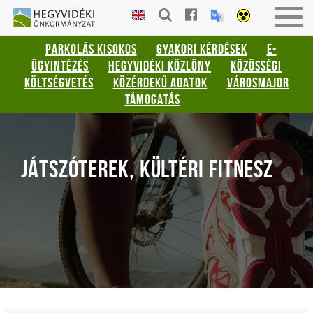
Gyorsbillentyűk
HEGYVIDÉKI
Togg
listája
ÖNKORMÁNYZAT
navig
PARKOLÁS KISOKOS
GYAKORI KÉRDÉSEK
E-
Keresés:
ÜGYINTÉZÉS
HEGYVIDÉKI KÖZLÖNY
KÖZÖSSÉGI
"S"
KÖLTSÉGVETÉS
KÖZÉRDEKŰ ADATOK
VÁROSMAJOR
Bejelentkezés:
TÁMOGATÁS
"L"
JÁTSZÓTEREK, KÜLTÉRI FITNESZ