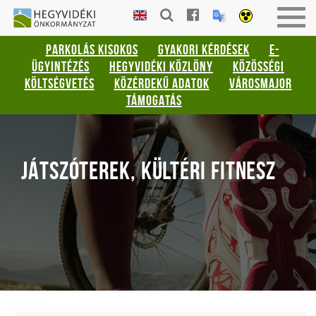
Gyorsbillentyűk
HEGYVIDÉKI
Men
listája
ÖNKORMÁNYZAT
be-
PARKOLÁS KISOKOS
GYAKORI KÉRDÉSEK
E-
vagy
Keresés:
ÜGYINTÉZÉS
HEGYVIDÉKI KÖZLÖNY
KÖZÖSSÉGI
kika
"S"
KÖLTSÉGVETÉS
KÖZÉRDEKŰ ADATOK
VÁROSMAJOR
Bejelentkezés:
TÁMOGATÁS
"L"
JÁTSZÓTEREK, KÜLTÉRI FITNESZ