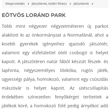
Kikapcsolódás
Játszóterek, kültéri fitnesz
Játszóterek
EÖTVÖS LORÁND PARK
Több mint négyezer négyzetméteren új parkot
alakított ki az önkormányzat a Normafánál, ahol a
kisebb gyerekek igényeihez igazodó játszótér,
valamint egy vízfelülettel ölelt csobogó is helyet
kapott. A játszótéren natúr fából készült fészek- és
laphinta, négyszemélyes libikóka, rugós játék,
ügyességi pálya, homokozó, valamint egy csúszdás
mászóvár is helyet kapott. Az ütéscsillapítás
érdekében színezetlen fenyőkérget terítettek a
játékok köré, a homokozó fölé pedig árnyékot adó