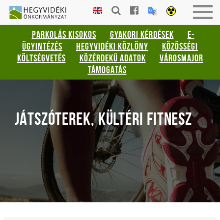
Gyorsbillentyűk
HEGYVIDÉKI
Togg
listája
ÖNKORMÁNYZAT
navig
PARKOLÁS KISOKOS
GYAKORI KÉRDÉSEK
E-
Keresés:
ÜGYINTÉZÉS
HEGYVIDÉKI KÖZLÖNY
KÖZÖSSÉGI
"S"
KÖLTSÉGVETÉS
KÖZÉRDEKŰ ADATOK
VÁROSMAJOR
Bejelentkezés:
TÁMOGATÁS
"L"
JÁTSZÓTEREK, KÜLTÉRI FITNESZ