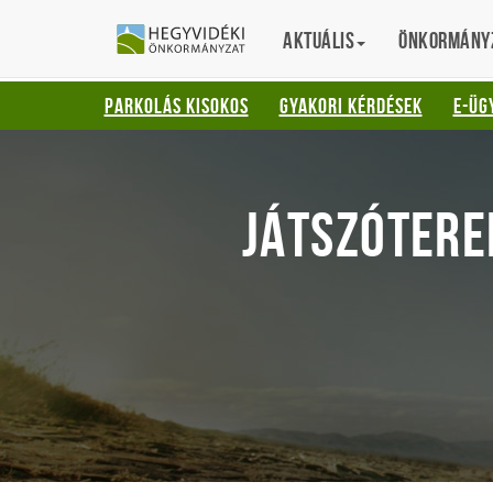
Gyorsbillentyűk
HEGYVIDÉKI
English
Aktuális
Translation
Önkormány
listája
ÖNKORMÁNYZ
Keresés:
PARKOLÁS KISOKOS
GYAKORI KÉRDÉSEK
E-ÜG
"S"
Bejelentkezés:
"L"
JÁTSZÓTEREK