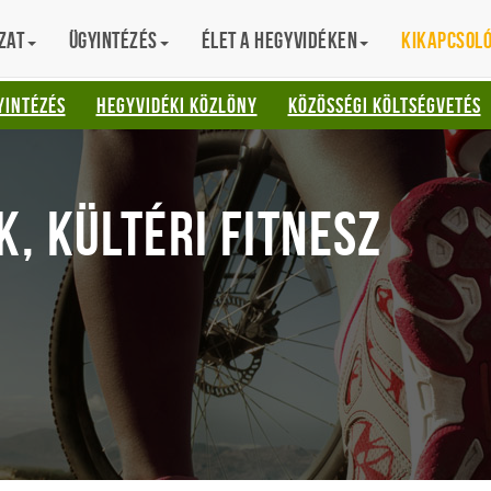
zat
Ügyintézés
Élet a hegyvidéken
Kikapcsol
AT
YINTÉZÉS
HEGYVIDÉKI KÖZLÖNY
KÖZÖSSÉGI KÖLTSÉGVETÉS
, KÜLTÉRI FITNESZ