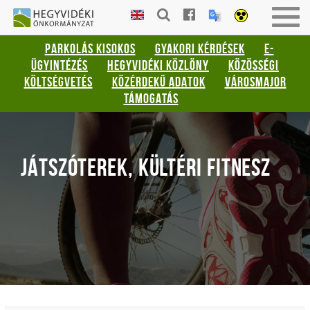
Gyorsbillentyűk
HEGYVIDÉKI
Togg
listája
ÖNKORMÁNYZAT
navig
PARKOLÁS KISOKOS
GYAKORI KÉRDÉSEK
E-
Keresés:
ÜGYINTÉZÉS
HEGYVIDÉKI KÖZLÖNY
KÖZÖSSÉGI
"S"
KÖLTSÉGVETÉS
KÖZÉRDEKŰ ADATOK
VÁROSMAJOR
Bejelentkezés:
TÁMOGATÁS
"L"
JÁTSZÓTEREK, KÜLTÉRI FITNESZ