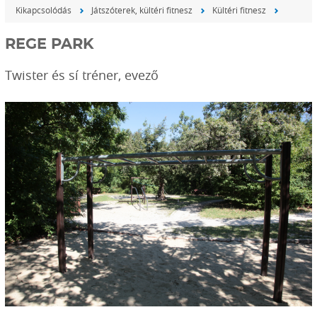
Kikapcsolódás
Játszóterek, kültéri fitnesz
Kültéri fitnesz
REGE PARK
Twister és sí tréner, evező