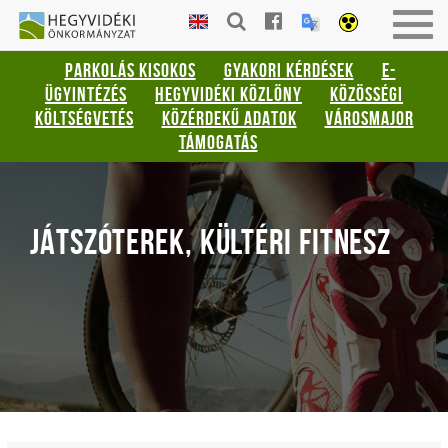
Gyorsbillentyűk
HEGYVIDÉKI
Togg
listája
ÖNKORMÁNYZAT
navig
PARKOLÁS KISOKOS
GYAKORI KÉRDÉSEK
E-
Keresés:
ÜGYINTÉZÉS
HEGYVIDÉKI KÖZLÖNY
KÖZÖSSÉGI
"S"
KÖLTSÉGVETÉS
KÖZÉRDEKŰ ADATOK
VÁROSMAJOR
Bejelentkezés:
TÁMOGATÁS
"L"
JÁTSZÓTEREK, KÜLTÉRI FITNESZ