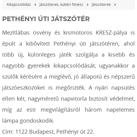
Kikapcsolódás
Játszóterek, kültéri fitnesz
Játszóterek
PETHÉNYI ÚTI JÁTSZÓTÉR
Mezítlábas ösvény és kismotoros KRESZ-pálya is
épült a kibővített Pethényi úti játszótéren, ahol
több új, különleges játék szolgálja a kisebb és
nagyobb gyerekek kikapcsolódását, ugyanakkor a
szülők kérésére a meglévő, jó állapotú és népszerű
játszóeszközöket is megőrizték. A nyári napsütés
ellen két, nagyméretű napvitorla biztosít védelmet,
míg az esti megvilágításról három napelemes
lámpa gondoskodik.
Cím: 1122 Budapest, Pethényi út 22.