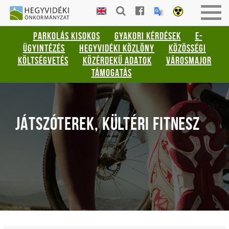
Gyorsbillentyűk
HEGYVIDÉKI
Togg
listája
ÖNKORMÁNYZAT
navig
PARKOLÁS KISOKOS
GYAKORI KÉRDÉSEK
E-
Keresés:
ÜGYINTÉZÉS
HEGYVIDÉKI KÖZLÖNY
KÖZÖSSÉGI
"S"
KÖLTSÉGVETÉS
KÖZÉRDEKŰ ADATOK
VÁROSMAJOR
Bejelentkezés:
TÁMOGATÁS
"L"
JÁTSZÓTEREK, KÜLTÉRI FITNESZ