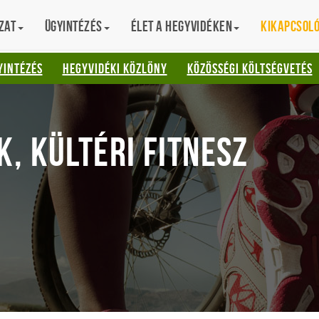
zat
Ügyintézés
Élet a hegyvidéken
Kikapcsol
AT
YINTÉZÉS
HEGYVIDÉKI KÖZLÖNY
KÖZÖSSÉGI KÖLTSÉGVETÉS
, KÜLTÉRI FITNESZ