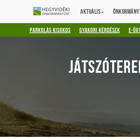
Gyorsbillentyűk
HEGYVIDÉKI
English
Aktuális
Translation
Önkormány
listája
ÖNKORMÁNYZ
Keresés:
PARKOLÁS KISOKOS
GYAKORI KÉRDÉSEK
E-ÜG
"S"
Bejelentkezés:
"L"
JÁTSZÓTEREK