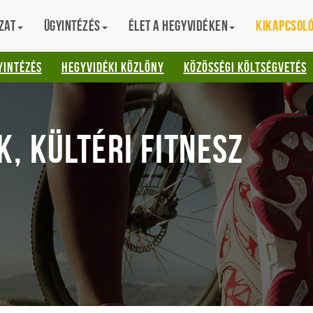
zat
Ügyintézés
Élet a hegyvidéken
Kikapcsol
AT
YINTÉZÉS
HEGYVIDÉKI KÖZLÖNY
KÖZÖSSÉGI KÖLTSÉGVETÉS
, KÜLTÉRI FITNESZ