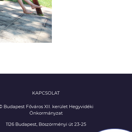
KAPCSOLAT
© Budapest Főváros XII. kerület Hegyvidéki
Önkormányzat
1126 Budapest, Böszörményi út 23-25