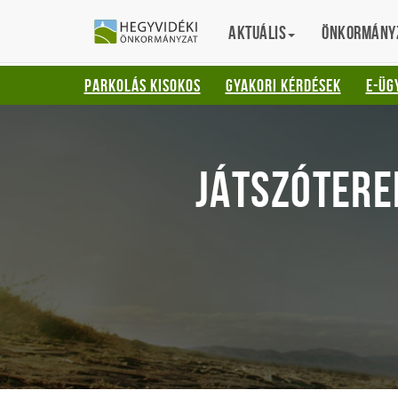
Gyorsbillentyűk
HEGYVIDÉKI
English
Aktuális
Translation
Önkormány
listája
ÖNKORMÁNYZ
Keresés:
PARKOLÁS KISOKOS
GYAKORI KÉRDÉSEK
E-ÜG
"S"
Bejelentkezés:
"L"
JÁTSZÓTEREK