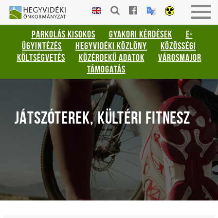
Gyorsbillentyűk
HEGYVIDÉKI
Togg
listája
ÖNKORMÁNYZAT
navig
PARKOLÁS KISOKOS
GYAKORI KÉRDÉSEK
E-
Keresés:
ÜGYINTÉZÉS
HEGYVIDÉKI KÖZLÖNY
KÖZÖSSÉGI
"S"
KÖLTSÉGVETÉS
KÖZÉRDEKŰ ADATOK
VÁROSMAJOR
Bejelentkezés:
TÁMOGATÁS
"L"
JÁTSZÓTEREK, KÜLTÉRI FITNESZ