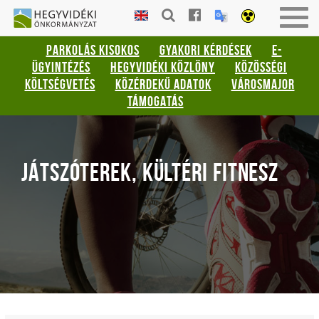
Gyorsbillentyűk
HEGYVIDÉKI
Togg
listája
ÖNKORMÁNYZAT
navig
PARKOLÁS KISOKOS
GYAKORI KÉRDÉSEK
E-
Keresés:
ÜGYINTÉZÉS
HEGYVIDÉKI KÖZLÖNY
KÖZÖSSÉGI
"S"
KÖLTSÉGVETÉS
KÖZÉRDEKŰ ADATOK
VÁROSMAJOR
Bejelentkezés:
TÁMOGATÁS
"L"
JÁTSZÓTEREK, KÜLTÉRI FITNESZ