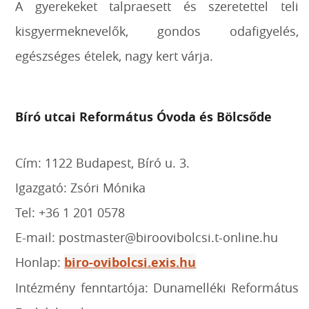
A gyerekeket talpraesett és szeretettel teli
kisgyermeknevelők, gondos odafigyelés,
egészséges ételek, nagy kert várja.
Bíró utcai Református Óvoda és Bölcsőde
Cím: 1122 Budapest, Bíró u. 3.
Igazgató: Zsóri Mónika
Tel: +36 1 201 0578
E-mail: postmaster@biroovibolcsi.t-online.hu
Honlap:
biro-ovibolcsi.exis.hu
Intézmény fenntartója: Dunamelléki Református