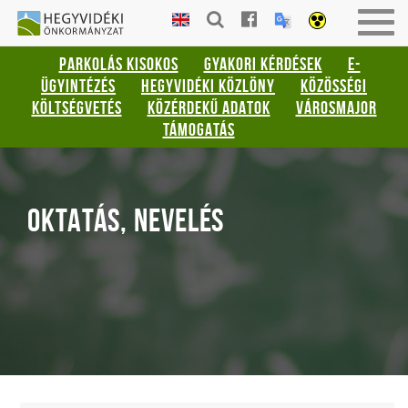
Gyorsbillentyűk
HEGYVIDÉKI
Men
listája
ÖNKORMÁNYZAT
be-
PARKOLÁS KISOKOS
GYAKORI KÉRDÉSEK
E-
vagy
Keresés:
ÜGYINTÉZÉS
HEGYVIDÉKI KÖZLÖNY
KÖZÖSSÉGI
kika
"S"
KÖLTSÉGVETÉS
KÖZÉRDEKŰ ADATOK
VÁROSMAJOR
Bejelentkezés:
TÁMOGATÁS
"L"
OKTATÁS, NEVELÉS