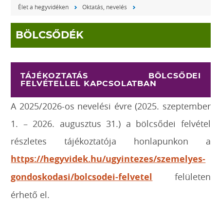
Élet a hegyvidéken
Oktatás, nevelés
BÖLCSŐDÉK
TÁJÉKOZTATÁS BÖLCSŐDEI
FELVÉTELLEL KAPCSOLATBAN
A 2025/2026-os nevelési évre (2025. szeptember
1. – 2026. augusztus 31.) a bölcsődei felvétel
részletes tájékoztatója honlapunkon a
https://hegyvidek.hu/ugyintezes/szemelyes-
gondoskodasi/bolcsodei-felvetel
felületen
érhető el.