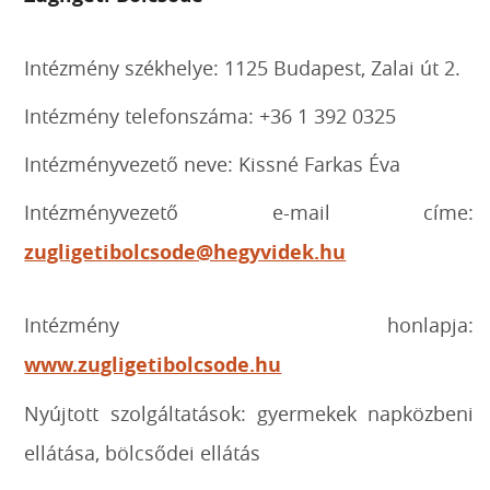
Intézmény székhelye: 1125 Budapest, Zalai út 2.
Intézmény telefonszáma: +36 1 392 0325
Intézményvezető neve: Kissné Farkas Éva
Intézményvezető e-mail címe:
zugligetibolcsode@hegyvidek.hu
Intézmény honlapja:
www.zugligetibolcsode.hu
Nyújtott szolgáltatások: gyermekek napközbeni
ellátása, bölcsődei ellátás