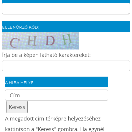
ELLENŐRZŐ KÓD:
Írja be a képen látható karaktereket:
A HIBA HELYE
A megadott cím térképre helyezéséhez
kattintson a "Keress" gombra. Ha egynél