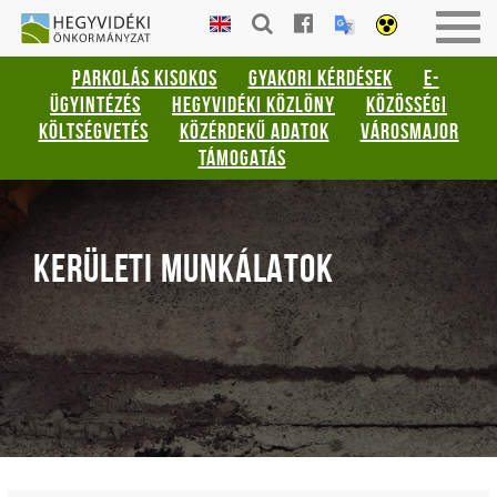
Gyorsbillentyűk
HEGYVIDÉKI
Togg
listája
ÖNKORMÁNYZAT
navig
PARKOLÁS KISOKOS
GYAKORI KÉRDÉSEK
E-
Keresés:
ÜGYINTÉZÉS
HEGYVIDÉKI KÖZLÖNY
KÖZÖSSÉGI
"S"
KÖLTSÉGVETÉS
KÖZÉRDEKŰ ADATOK
VÁROSMAJOR
Bejelentkezés:
TÁMOGATÁS
"L"
KERÜLETI MUNKÁLATOK