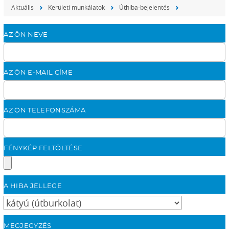
Aktuális
Kerületi munkálatok
Úthiba-bejelentés
AZ ÖN NEVE
AZ ÖN E-MAIL CÍME
AZ ÖN TELEFONSZÁMA
FÉNYKÉP FELTÖLTÉSE
A HIBA JELLEGE
MEGJEGYZÉS