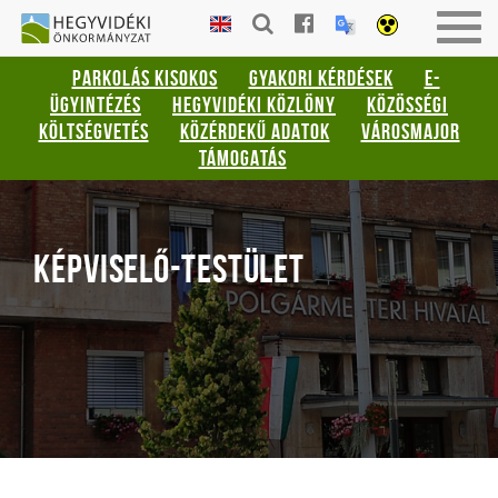
Gyorsbillentyűk
HEGYVIDÉKI
Men
listája
ÖNKORMÁNYZAT
be-
PARKOLÁS KISOKOS
GYAKORI KÉRDÉSEK
E-
vagy
Keresés:
ÜGYINTÉZÉS
HEGYVIDÉKI KÖZLÖNY
KÖZÖSSÉGI
kika
"S"
KÖLTSÉGVETÉS
KÖZÉRDEKŰ ADATOK
VÁROSMAJOR
Bejelentkezés:
TÁMOGATÁS
"L"
KÉPVISELŐ-TESTÜLET