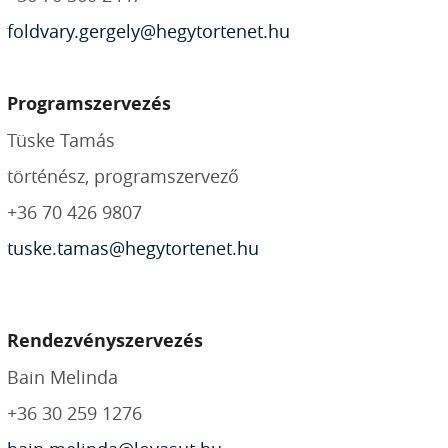
foldvary.gergely@hegytortenet.hu
Programszervezés
Tüske Tamás
történész, programszervező
+36 70 426 9807
tuske.tamas@hegytortenet.hu
Rendezvényszervezés
Bain Melinda
+36 30 259 1276