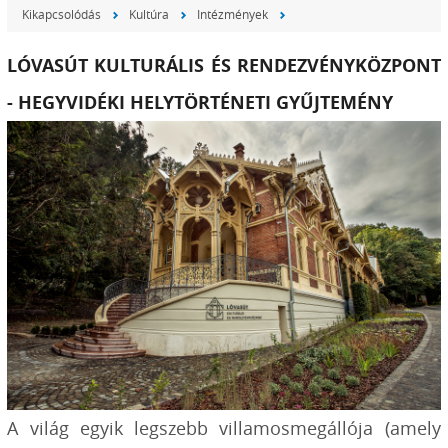
Kikapcsolódás
Kultúra
Intézmények
LÓVASÚT KULTURÁLIS ÉS RENDEZVÉNYKÖZPONT
- HEGYVIDÉKI HELYTÖRTÉNETI GYŰJTEMÉNY
A világ egyik legszebb villamosmegállója (amely