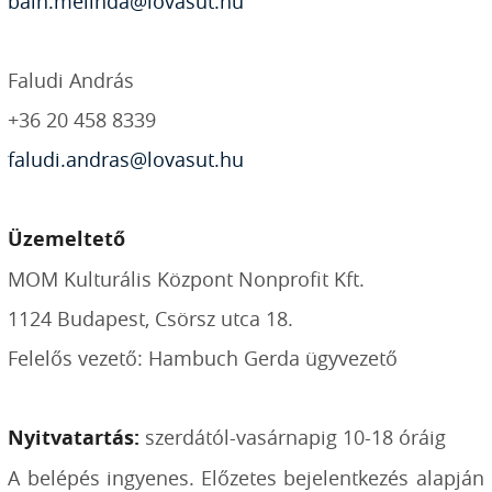
bain.melinda@lovasut.hu
Faludi András
+36 20 458 8339
faludi.andras@lovasut.hu
Üzemeltető
MOM Kulturális Központ Nonprofit Kft.
1124 Budapest, Csörsz utca 18.
Felelős vezető: Hambuch Gerda ügyvezető
Nyitvatartás:
szerdától-vasárnapig 10-18 óráig
A belépés ingyenes. Előzetes bejelentkezés alapján