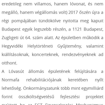
eredetileg nem villamos, hanem lóvonat, és nem
megálló, hanem végállomás volt) 2017 őszén újra a
régi pompájában tündökölve nyitotta meg kapuit
Budapest egyik legszebb részén, a 1121 Budapest,
Zugligeti út 64. szám alatt. Az épületben működik a
Hegyvidéki Helytörténeti Gyűjtemény, valamint
kiállításoknak, koncerteknek, rendezvényeknek ad
otthont.
A Lóvasút állomás épületének felújítására a
Normafa rehabilitációjának keretében nyílt
lehetőség. Önkormányzatunk több mint egymilliárd
forint összköltségvetésű fejlesztési projektet
nyújtott be az EGT Finanszírozási Mechanizmus