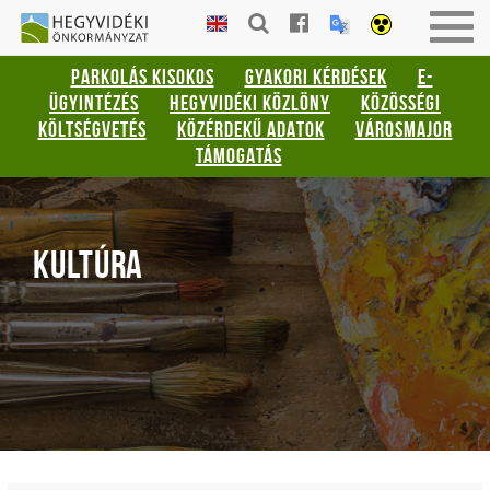
Gyorsbillentyűk
HEGYVIDÉKI
Togg
listája
ÖNKORMÁNYZAT
navig
PARKOLÁS KISOKOS
GYAKORI KÉRDÉSEK
E-
Keresés:
ÜGYINTÉZÉS
HEGYVIDÉKI KÖZLÖNY
KÖZÖSSÉGI
"S"
KÖLTSÉGVETÉS
KÖZÉRDEKŰ ADATOK
VÁROSMAJOR
Bejelentkezés:
TÁMOGATÁS
"L"
KULTÚRA