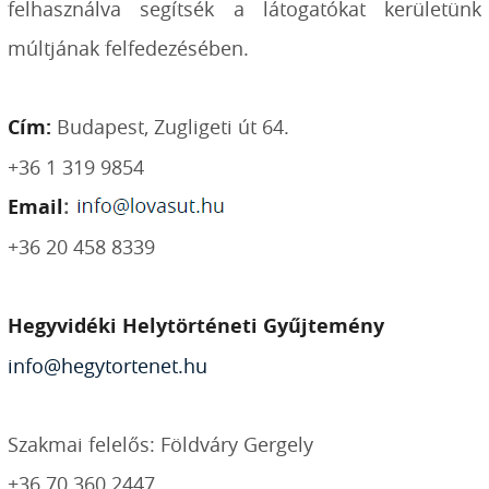
felhasználva segítsék a látogatókat kerületünk
múltjának felfedezésében.
Cím:
Budapest, Zugligeti út 64.
+36 1 319 9854
Email
:
+36 20 458 8339
Hegyvidéki Helytörténeti Gyűjtemény
info@hegytortenet.hu
Szakmai felelős: Földváry Gergely
+36 70 360 2447