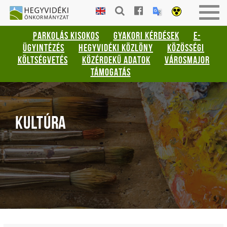
Gyorsbillentyűk
HEGYVIDÉKI
Togg
listája
ÖNKORMÁNYZAT
navig
PARKOLÁS KISOKOS
GYAKORI KÉRDÉSEK
E-
Keresés:
ÜGYINTÉZÉS
HEGYVIDÉKI KÖZLÖNY
KÖZÖSSÉGI
"S"
KÖLTSÉGVETÉS
KÖZÉRDEKŰ ADATOK
VÁROSMAJOR
Bejelentkezés:
TÁMOGATÁS
"L"
KULTÚRA