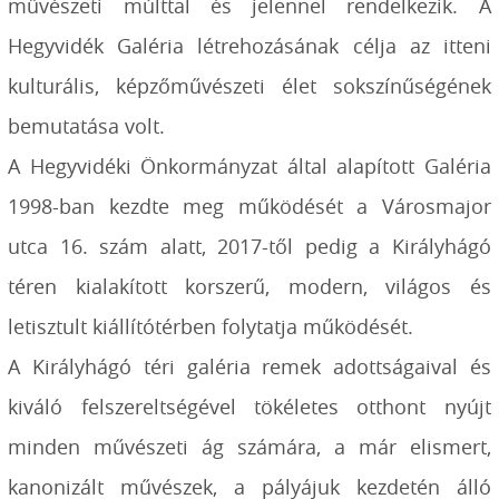
művészeti múlttal és jelennel rendelkezik. A
Hegyvidék Galéria létrehozásának célja az itteni
kulturális, képzőművészeti élet sokszínűségének
bemutatása volt.
A Hegyvidéki Önkormányzat által alapított Galéria
1998-ban kezdte meg működését a Városmajor
utca 16. szám alatt, 2017-től pedig a Királyhágó
téren kialakított korszerű, modern, világos és
letisztult kiállítótérben folytatja működését.
A Királyhágó téri galéria remek adottságaival és
kiváló felszereltségével tökéletes otthont nyújt
minden művészeti ág számára, a már elismert,
kanonizált művészek, a pályájuk kezdetén álló