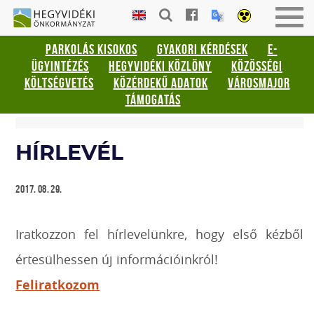
Gyorsbillentyűk
HEGYVIDÉKI
Men
listája
ÖNKORMÁNYZAT
be-
PARKOLÁS KISOKOS
GYAKORI KÉRDÉSEK
E-
vagy
Keresés:
ÜGYINTÉZÉS
HEGYVIDÉKI KÖZLÖNY
KÖZÖSSÉGI
kika
"S"
KÖLTSÉGVETÉS
KÖZÉRDEKŰ ADATOK
VÁROSMAJOR
Bejelentkezés:
TÁMOGATÁS
"L"
HÍRLEVÉL
2017. 08. 29.
Iratkozzon fel hírlevelünkre, hogy első kézből
értesülhessen új információinkról!
Feliratkozom