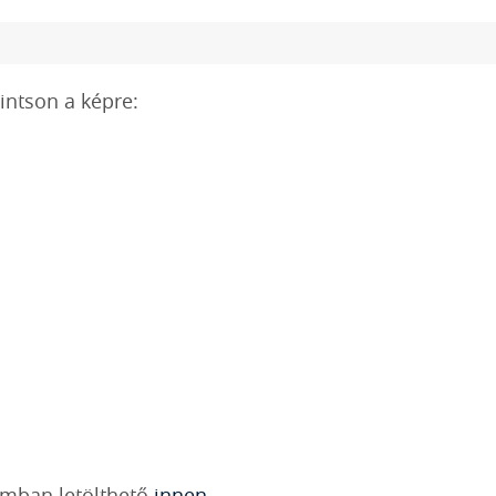
intson a képre:
umban letölthető
innen.