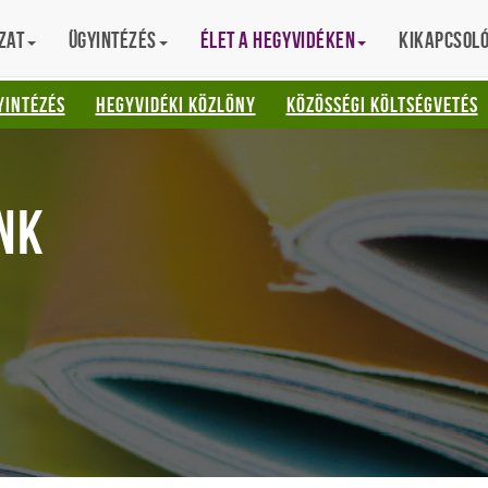
zat
Ügyintézés
Élet a hegyvidéken
Kikapcsol
AT
YINTÉZÉS
HEGYVIDÉKI KÖZLÖNY
KÖZÖSSÉGI KÖLTSÉGVETÉS
NK