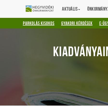
Gyorsbillentyűk
HEGYVIDÉKI
English
Aktuális
Translation
Önkormány
listája
ÖNKORMÁNYZ
Keresés:
PARKOLÁS KISOKOS
GYAKORI KÉRDÉSEK
E-ÜG
"S"
Bejelentkezés:
"L"
KIADVÁNYAI