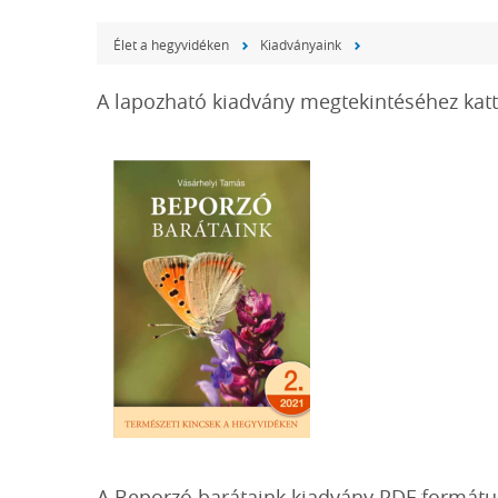
Élet a hegyvidéken
Kiadványaink
A lapozható kiadvány megtekintéséhez katt
A Beporzó barátaink kiadvány PDF formát