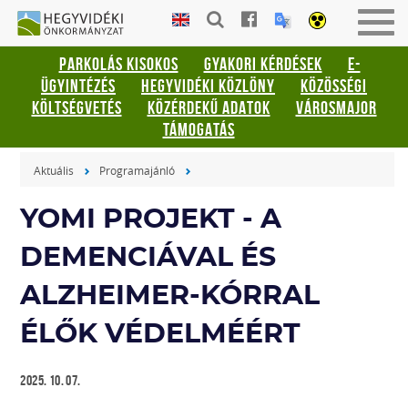
Gyorsbillentyűk
HEGYVIDÉKI
Men
listája
ÖNKORMÁNYZAT
be-
PARKOLÁS KISOKOS
GYAKORI KÉRDÉSEK
E-
vagy
Keresés:
ÜGYINTÉZÉS
HEGYVIDÉKI KÖZLÖNY
KÖZÖSSÉGI
kika
"S"
KÖLTSÉGVETÉS
KÖZÉRDEKŰ ADATOK
VÁROSMAJOR
Bejelentkezés:
TÁMOGATÁS
"L"
Aktuális
Programajánló
YOMI PROJEKT - A
DEMENCIÁVAL ÉS
ALZHEIMER-KÓRRAL
ÉLŐK VÉDELMÉÉRT
2025. 10. 07.