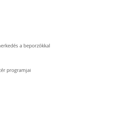
merkedés a beporzókkal
tér programjai