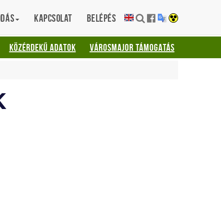
ódás
Kapcsolat
Belépés
KÖZÉRDEKŰ ADATOK
VÁROSMAJOR TÁMOGATÁS
K