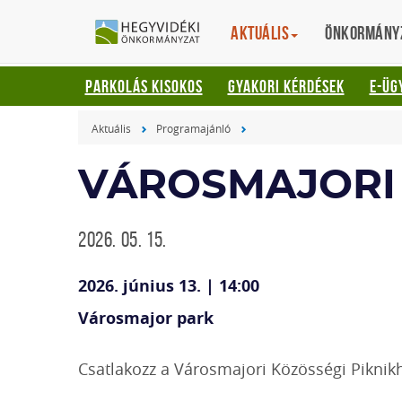
Gyorsbillentyűk
HEGYVIDÉKI
English
Aktuális
Translation
Önkormány
listája
ÖNKORMÁNYZ
Keresés:
PARKOLÁS KISOKOS
GYAKORI KÉRDÉSEK
E-ÜG
"S"
Bejelentkezés:
Aktuális
Programajánló
"L"
VÁROSMAJORI 
2026. 05. 15.
2026. június 13. | 14:00
Városmajor park
Csatlakozz a Városmajori Közösségi Piknik