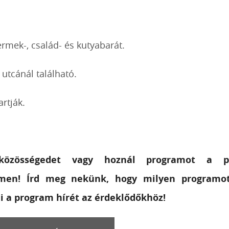
mek-, család- és kutyabarát.
tcánál található.
rtják.
özösségedet vagy hoznál programot a pik
men! Írd meg nekünk, hogy milyen programot 
ni a program hírét az érdeklődőkhöz!