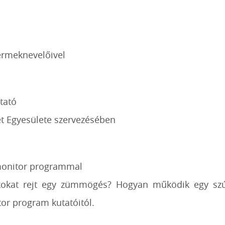
yermeknevelőivel
tató
t Egyesülete szervezésében
monitor programmal
itkokat rejt egy zümmögés? Hogyan működik egy s
or program kutatóitól.