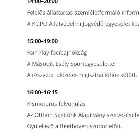
14:00–20:00
Felelős állattartás szemléletformáló infor
A KOPO Állatvédelmi Jogvédő Egyesület k
15:00–19:00
Fair Play focibajnokság
A Második Esély Sportegyesülettel
A részvétel előzetes regisztrációhoz kötött.
16:00–16:15
Kismotoros felvonulás
Az Otthon Segítünk Alapítvány szervezéséb
Gyülekező a Beethoven-szobor előtt.