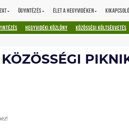
zat
Ügyintézés
Élet a hegyvidéken
Kikapcsol
AT
YINTÉZÉS
HEGYVIDÉKI KÖZLÖNY
KÖZÖSSÉGI KÖLTSÉGVETÉS
KÖZÖSSÉGI PIKNI
hez!