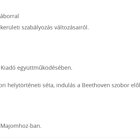
áborral
 kerületi szabályozás változásairól.
y Kiadó együttműködésében.
i helytörténeti séta, indulás a Beethoven szobor elő
 a Majomhoz-ban.