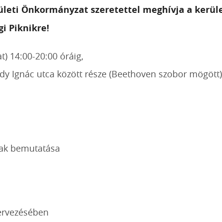
leti Önkormányzat szeretettel meghívja a kerület 
i Piknikre!
t) 14:00-20:00 óráig,
dy Ignác utca között része (Beethoven szobor mögött)
nak bemutatása
ervezésében