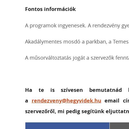
Fontos információk
A programok ingyenesek. A rendezvény gyer
Akadálymentes mosdó a parkban, a Temes u
A műsorváltoztatás jogát a szervezők fennta
Ha te is szívesen bemutatnád k
a
rendezveny@hegyvidek.hu
email cí
szervezőről, mi pedig segítünk eljuttat