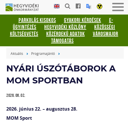
Gyorsbillentyűk
HEGYVIDÉKI
Men
listája
ÖNKORMÁNYZAT
be-
PARKOLÁS KISOKOS
GYAKORI KÉRDÉSEK
E-
vagy
Keresés:
ÜGYINTÉZÉS
HEGYVIDÉKI KÖZLÖNY
KÖZÖSSÉGI
kika
"S"
KÖLTSÉGVETÉS
KÖZÉRDEKŰ ADATOK
VÁROSMAJOR
Bejelentkezés:
TÁMOGATÁS
"L"
Aktuális
Programajánló
NYÁRI ÚSZÓTÁBOROK A
MOM SPORTBAN
2026. 06. 02.
2026. június 22. – augusztus 28.
MOM Sport