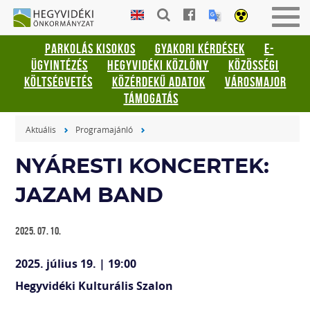
Gyorsbillentyűk
HEGYVIDÉKI
Men
listája
ÖNKORMÁNYZAT
be-
PARKOLÁS KISOKOS
GYAKORI KÉRDÉSEK
E-
vagy
Keresés:
ÜGYINTÉZÉS
HEGYVIDÉKI KÖZLÖNY
KÖZÖSSÉGI
kika
"S"
KÖLTSÉGVETÉS
KÖZÉRDEKŰ ADATOK
VÁROSMAJOR
Bejelentkezés:
TÁMOGATÁS
"L"
Aktuális
Programajánló
NYÁRESTI KONCERTEK:
JAZAM BAND
2025. 07. 10.
2025. július 19. | 19:00
Hegyvidéki Kulturális Szalon