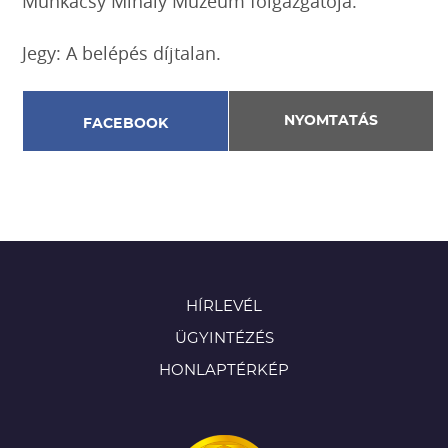
Munkácsy Mihály Múzeum főigazgatója.
Jegy: A belépés díjtalan.
NYOMTATÁS
FACEBOOK
HÍRLEVÉL
ÜGYINTÉZÉS
HONLAPTÉRKÉP