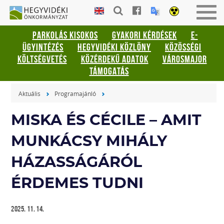
Gyorsbillentyűk
HEGYVIDÉKI
Men
listája
ÖNKORMÁNYZAT
be-
PARKOLÁS KISOKOS
GYAKORI KÉRDÉSEK
E-
vagy
Keresés:
ÜGYINTÉZÉS
HEGYVIDÉKI KÖZLÖNY
KÖZÖSSÉGI
kika
"S"
KÖLTSÉGVETÉS
KÖZÉRDEKŰ ADATOK
VÁROSMAJOR
Bejelentkezés:
TÁMOGATÁS
"L"
Aktuális
Programajánló
MISKA ÉS CÉCILE – AMIT
MUNKÁCSY MIHÁLY
HÁZASSÁGÁRÓL
ÉRDEMES TUDNI
2025. 11. 14.