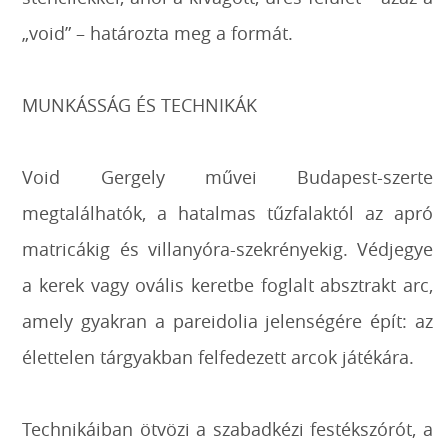
„void” – határozta meg a formát.
MUNKÁSSÁG ÉS TECHNIKÁK
Void Gergely művei Budapest-szerte
megtalálhatók, a hatalmas tűzfalaktól az apró
matricákig és villanyóra-szekrényekig. Védjegye
a kerek vagy ovális keretbe foglalt absztrakt arc,
amely gyakran a pareidolia jelenségére épít: az
élettelen tárgyakban felfedezett arcok játékára.
Technikáiban ötvözi a szabadkézi festékszórót, a