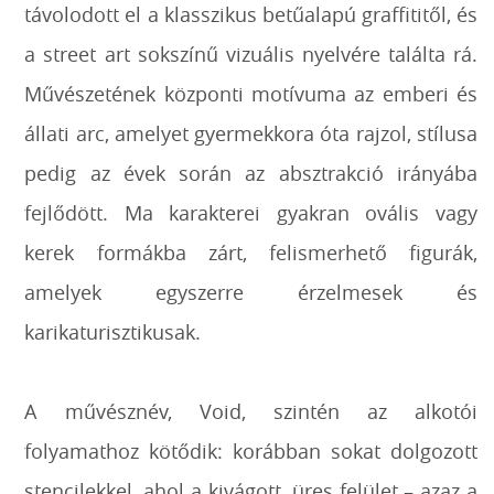
távolodott el a klasszikus betűalapú graffititől, és
a street art sokszínű vizuális nyelvére találta rá.
Művészetének központi motívuma az emberi és
állati arc, amelyet gyermekkora óta rajzol, stílusa
pedig az évek során az absztrakció irányába
fejlődött. Ma karakterei gyakran ovális vagy
kerek formákba zárt, felismerhető figurák,
amelyek egyszerre érzelmesek és
karikaturisztikusak.
A művésznév, Void, szintén az alkotói
folyamathoz kötődik: korábban sokat dolgozott
stencilekkel, ahol a kivágott, üres felület – azaz a