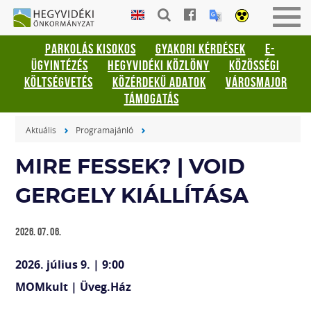
Gyorsbillentyűk
HEGYVIDÉKI
Men
listája
ÖNKORMÁNYZAT
be-
PARKOLÁS KISOKOS
GYAKORI KÉRDÉSEK
E-
vagy
Keresés:
ÜGYINTÉZÉS
HEGYVIDÉKI KÖZLÖNY
KÖZÖSSÉGI
kika
"S"
KÖLTSÉGVETÉS
KÖZÉRDEKŰ ADATOK
VÁROSMAJOR
Bejelentkezés:
TÁMOGATÁS
"L"
Aktuális
Programajánló
MIRE FESSEK? | VOID
GERGELY KIÁLLÍTÁSA
2026. 07. 06.
2026. július 9. | 9:00
MOMkult | Üveg.Ház