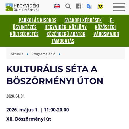
Gyorsbillentyűk
HEGYVIDÉKI
Men
listája
ÖNKORMÁNYZAT
be-
PARKOLÁS KISOKOS
GYAKORI KÉRDÉSEK
E-
vagy
Keresés:
ÜGYINTÉZÉS
HEGYVIDÉKI KÖZLÖNY
KÖZÖSSÉGI
kika
"S"
KÖLTSÉGVETÉS
KÖZÉRDEKŰ ADATOK
VÁROSMAJOR
Bejelentkezés:
TÁMOGATÁS
"L"
Aktuális
Programajánló
KULTURÁLIS SÉTA A
BÖSZÖRMÉNYI ÚTON
2026. 04. 01.
2026. május 1. | 11:00-20:00
XII. Böszörményi út