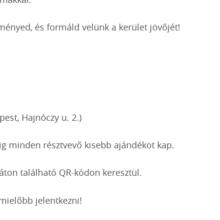
ényed, és formáld velünk a kerület jövőjét!
pest, Hajnóczy u. 2.)
ig minden résztvevő kisebb ajándékot kap.
áton található QR-kódon keresztül.
mielőbb jelentkezni!