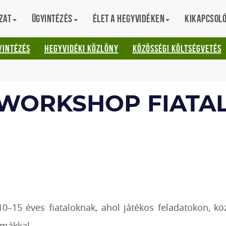
zat
Ügyintézés
Élet a hegyvidéken
Kikapcsol
AT
YINTÉZÉS
HEGYVIDÉKI KÖZLÖNY
KÖZÖSSÉGI KÖLTSÉGVETÉS
 WORKSHOP FIATA
0–15 éves fiataloknak, ahol játékos feladatokon, kö
émákkal.