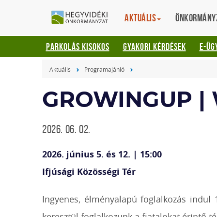
Gyorsbillentyűk
HEGYVIDÉKI
English
Aktuális
Translation
Önkormány
listája
ÖNKORMÁNYZ
Keresés:
PARKOLÁS KISOKOS
GYAKORI KÉRDÉSEK
E-ÜG
"S"
Bejelentkezés:
Aktuális
Programajánló
"L"
GROWINGUP |
2026. 06. 02.
2026. június 5. és 12. | 15:00
Ifjúsági Közösségi Tér
Ingyenes, élményalapú foglalkozás indul 1
keresztül foglalkozunk a fiatalokat érintő t