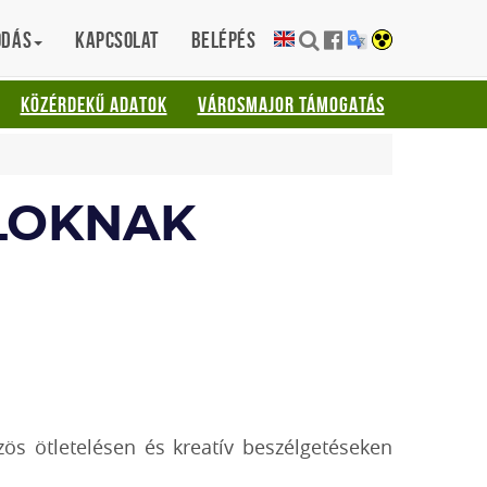
ódás
Kapcsolat
Belépés
KÖZÉRDEKŰ ADATOK
VÁROSMAJOR TÁMOGATÁS
LOKNAK
zös ötletelésen és kreatív beszélgetéseken