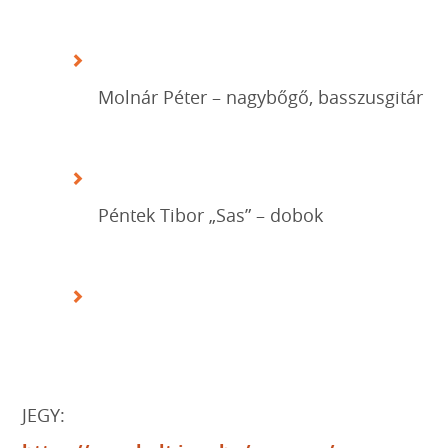
Molnár Péter – nagybőgő, basszusgitár
Péntek Tibor „Sas” – dobok
JEGY: