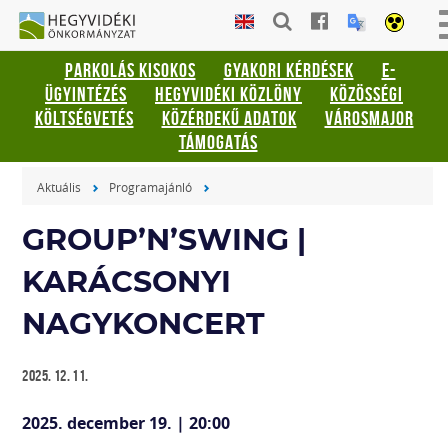
Gyorsbillentyűk
HEGYVIDÉKI
listája
ÖNKORMÁNYZAT
PARKOLÁS KISOKOS
GYAKORI KÉRDÉSEK
E-
Keresés:
ÜGYINTÉZÉS
HEGYVIDÉKI KÖZLÖNY
KÖZÖSSÉGI
"S"
KÖLTSÉGVETÉS
KÖZÉRDEKŰ ADATOK
VÁROSMAJOR
Bejelentkezés:
TÁMOGATÁS
"L"
Aktuális
Programajánló
GROUP’N’SWING |
KARÁCSONYI
NAGYKONCERT
2025. 12. 11.
2025. december 19. | 20:00