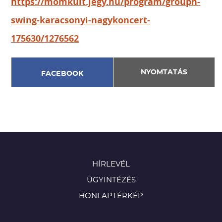
https://momkult.jegy.hu/program/groupn-
swing-karacsonyi-nagykoncert-
175630/1276562
NYOMTATÁS
FACEBOOK
HÍRLEVÉL
ÜGYINTÉZÉS
HONLAPTÉRKÉP