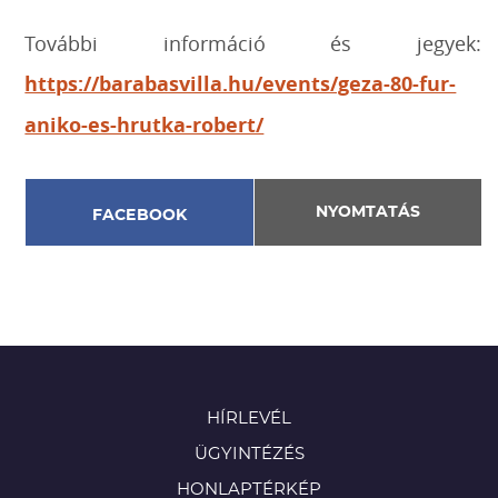
További információ és jegyek:
https://barabasvilla.hu/events/geza-80-fur-
aniko-es-hrutka-robert/
NYOMTATÁS
FACEBOOK
HÍRLEVÉL
ÜGYINTÉZÉS
HONLAPTÉRKÉP