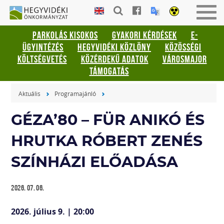
Gyorsbillentyűk
HEGYVIDÉKI
Men
listája
ÖNKORMÁNYZAT
be-
PARKOLÁS KISOKOS
GYAKORI KÉRDÉSEK
E-
vagy
Keresés:
ÜGYINTÉZÉS
HEGYVIDÉKI KÖZLÖNY
KÖZÖSSÉGI
kika
"S"
KÖLTSÉGVETÉS
KÖZÉRDEKŰ ADATOK
VÁROSMAJOR
Bejelentkezés:
TÁMOGATÁS
"L"
Aktuális
Programajánló
GÉZA’80 – FÜR ANIKÓ ÉS
HRUTKA RÓBERT ZENÉS
SZÍNHÁZI ELŐADÁSA
2026. 07. 06.
2026. július 9. | 20:00