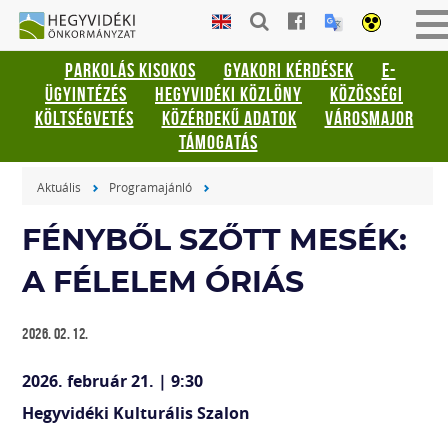
Gyorsbillentyűk
HEGYVIDÉKI
M
listája
ÖNKORMÁNYZAT
b
PARKOLÁS KISOKOS
GYAKORI KÉRDÉSEK
E-
v
Keresés:
ÜGYINTÉZÉS
HEGYVIDÉKI KÖZLÖNY
KÖZÖSSÉGI
k
"S"
KÖLTSÉGVETÉS
KÖZÉRDEKŰ ADATOK
VÁROSMAJOR
Bejelentkezés:
TÁMOGATÁS
"L"
Aktuális
Programajánló
FÉNYBŐL SZŐTT MESÉK:
A FÉLELEM ÓRIÁS
2026. 02. 12.
2026. február 21. | 9:30
Hegyvidéki Kulturális Szalon