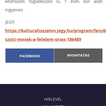
kézműves foglalkozást is, 1 éves kor alatt
ingyenes
JEGY:
https://kulturalisszalon.jegy.hu/program/fenyb
szott-mesek-a-felelem-orias-186489
NYOMTATÁS
FACEBOOK
HÍRLEVÉL