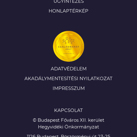
ÜGYINTÉZÉS
HONLAPTÉRKÉP
ADATVÉDELEM
AKADÁLYMENTESÍTÉSI NYILATKOZAT
IMPRESSZUM
KAPCSOLAT
© Budapest Főváros XII. kerület
Hegyvidéki Önkormányzat
1126 Budapest, Böszörményi út 23-25