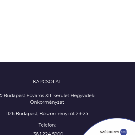
KAPCSOLAT
© Budapest Főváros XII. kerület Hegyvidéki
Önkormányzat
1126 Budapest, Böszörményi út 23-25
Telefon:
+36 1 224 5900