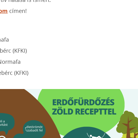
com
címen!
mafa
ebérc (KFKI)
 Normafa
ebérc (KFKI)