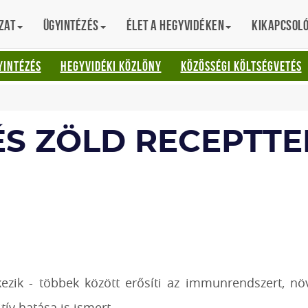
zat
Ügyintézés
Élet a hegyvidéken
Kikapcsol
AT
YINTÉZÉS
HEGYVIDÉKI KÖZLÖNY
KÖZÖSSÉGI KÖLTSÉGVETÉS
S ZÖLD RECEPTTE
ik - többek között erősíti az immunrendszert, növel
ív hatása is ismert.