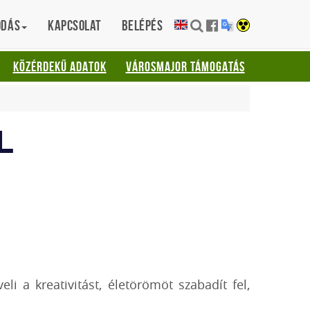
ódás
Kapcsolat
Belépés
KÖZÉRDEKŰ ADATOK
VÁROSMAJOR TÁMOGATÁS
L
i a kreativitást, életörömöt szabadít fel,