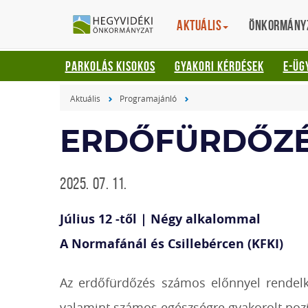
Gyorsbillentyűk
HEGYVIDÉKI
English
Aktuális
Translation
Önkormány
listája
ÖNKORMÁNYZ
Keresés:
PARKOLÁS KISOKOS
GYAKORI KÉRDÉSEK
E-ÜG
"S"
Bejelentkezés:
Aktuális
Programajánló
"L"
ERDŐFÜRDŐZÉ
2025. 07. 11.
Július 12 -től | Négy alkalommal
A Normafánál és Csillebércen (KFKI)
Az erdőfürdőzés számos előnnyel rendelkez
valamint számos egészségre gyakorolt pozit