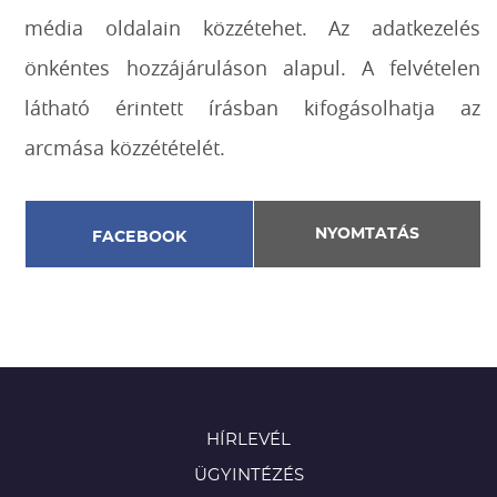
média oldalain közzétehet. Az adatkezelés
önkéntes hozzájáruláson alapul. A felvételen
látható érintett írásban kifogásolhatja az
arcmása közzétételét.
NYOMTATÁS
FACEBOOK
HÍRLEVÉL
ÜGYINTÉZÉS