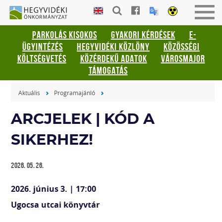
Gyorsbillentyűk
HEGYVIDÉKI
Men
listája
ÖNKORMÁNYZAT
be-
PARKOLÁS KISOKOS
GYAKORI KÉRDÉSEK
E-
vagy
Keresés:
ÜGYINTÉZÉS
HEGYVIDÉKI KÖZLÖNY
KÖZÖSSÉGI
kika
"S"
KÖLTSÉGVETÉS
KÖZÉRDEKŰ ADATOK
VÁROSMAJOR
Bejelentkezés:
TÁMOGATÁS
"L"
Aktuális
Programajánló
ARCJELEK | KÓD A
SIKERHEZ!
2026. 05. 26.
2026. június 3. | 17:00
Ugocsa utcai könyvtár