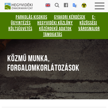
Gyorsbillentyűk
HEGYVIDÉKI
Togg
listája
ÖNKORMÁNYZAT
navig
PARKOLÁS KISOKOS
GYAKORI KÉRDÉSEK
E-
Keresés:
ÜGYINTÉZÉS
HEGYVIDÉKI KÖZLÖNY
KÖZÖSSÉGI
"S"
KÖLTSÉGVETÉS
KÖZÉRDEKŰ ADATOK
VÁROSMAJOR
Bejelentkezés:
TÁMOGATÁS
"L"
KÖZMŰ MUNKA,
FORGALOMKORLÁTOZÁSOK