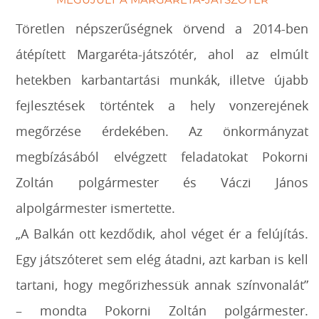
MEGÚJULT A MARGARÉTA-JÁTSZÓTÉR
Töretlen népszerűségnek örvend a 2014-ben
átépített Margaréta-játszótér, ahol az elmúlt
hetekben karbantartási munkák, illetve újabb
fejlesztések történtek a hely vonzerejének
megőrzése érdekében. Az önkormányzat
megbízásából elvégzett feladatokat Pokorni
Zoltán polgármester és Váczi János
alpolgármester ismertette.
„A Balkán ott kezdődik, ahol véget ér a felújítás.
Egy játszóteret sem elég átadni, azt karban is kell
tartani, hogy megőrizhessük annak színvonalát”
– mondta Pokorni Zoltán polgármester.