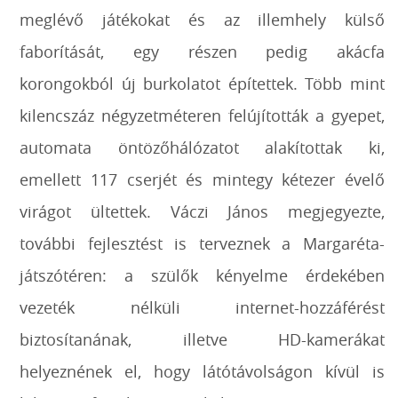
meglévő játékokat és az illemhely külső
faborítását, egy részen pedig akácfa
korongokból új burkolatot építettek. Több mint
kilencszáz négyzetméteren felújították a gyepet,
automata öntözőhálózatot alakítottak ki,
emellett 117 cserjét és mintegy kétezer évelő
virágot ültettek. Váczi János megjegyezte,
további fejlesztést is terveznek a Margaréta-
játszótéren: a szülők kényelme érdekében
vezeték nélküli internet-hozzáférést
biztosítanának, illetve HD-kamerákat
helyeznének el, hogy látótávolságon kívül is