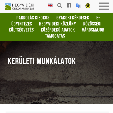
Gyorsbillentyűk
HEGYVIDÉKI
Men
listája
ÖNKORMÁNYZAT
be-
PARKOLÁS KISOKOS
GYAKORI KÉRDÉSEK
E-
vagy
Keresés:
ÜGYINTÉZÉS
HEGYVIDÉKI KÖZLÖNY
KÖZÖSSÉGI
kika
"S"
KÖLTSÉGVETÉS
KÖZÉRDEKŰ ADATOK
VÁROSMAJOR
Bejelentkezés:
TÁMOGATÁS
"L"
KERÜLETI MUNKÁLATOK