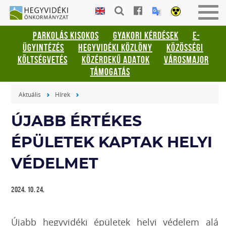
Gyorsbillentyűk
HEGYVIDÉKI
Men
listája
ÖNKORMÁNYZAT
be-
PARKOLÁS KISOKOS
GYAKORI KÉRDÉSEK
E-
vagy
Keresés:
ÜGYINTÉZÉS
HEGYVIDÉKI KÖZLÖNY
KÖZÖSSÉGI
kika
"S"
KÖLTSÉGVETÉS
KÖZÉRDEKŰ ADATOK
VÁROSMAJOR
Bejelentkezés:
TÁMOGATÁS
"L"
Aktuális
Hírek
ÚJABB ÉRTÉKES
ÉPÜLETEK KAPTAK HELYI
VÉDELMET
2024. 10. 24.
Újabb hegyvidéki épületek helyi védelem alá