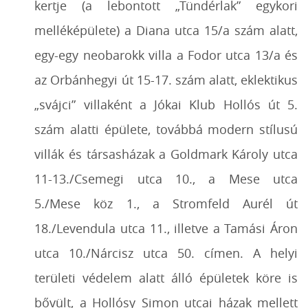
kertje (a lebontott „Tündérlak” egykori
melléképülete) a Diana utca 15/a szám alatt,
egy-egy neobarokk villa a Fodor utca 13/a és
az Orbánhegyi út 15-17. szám alatt, eklektikus
„svájci” villaként a Jókai Klub Hollós út 5.
szám alatti épülete, továbbá modern stílusú
villák és társasházak a Goldmark Károly utca
11-13./Csemegi utca 10., a Mese utca
5./Mese köz 1., a Stromfeld Aurél út
18./Levendula utca 11., illetve a Tamási Áron
utca 10./Nárcisz utca 50. címen. A helyi
területi védelem alatt álló épületek köre is
bővült, a Hollósy Simon utcai házak mellett