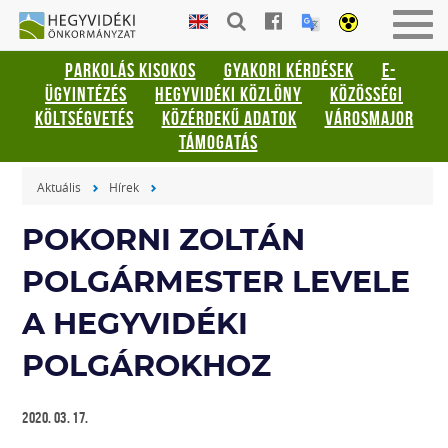
Gyorsbillentyűk
HEGYVIDÉKI
Men
listája
ÖNKORMÁNYZAT
be-
PARKOLÁS KISOKOS
GYAKORI KÉRDÉSEK
E-
vagy
Keresés:
ÜGYINTÉZÉS
HEGYVIDÉKI KÖZLÖNY
KÖZÖSSÉGI
kika
"S"
KÖLTSÉGVETÉS
KÖZÉRDEKŰ ADATOK
VÁROSMAJOR
Bejelentkezés:
TÁMOGATÁS
"L"
Aktuális
Hírek
POKORNI ZOLTÁN
POLGÁRMESTER LEVELE
A HEGYVIDÉKI
POLGÁROKHOZ
2020. 03. 17.