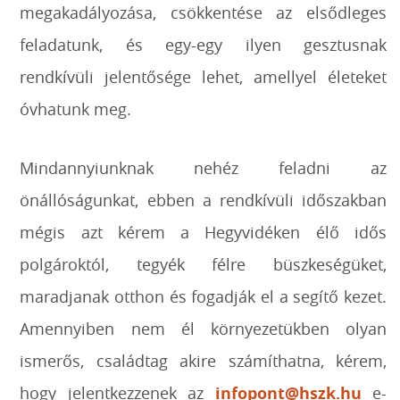
megakadályozása, csökkentése az elsődleges
feladatunk, és egy-egy ilyen gesztusnak
rendkívüli jelentősége lehet, amellyel életeket
óvhatunk meg.
Mindannyiunknak nehéz feladni az
önállóságunkat, ebben a rendkívüli időszakban
mégis azt kérem a Hegyvidéken élő idős
polgároktól, tegyék félre büszkeségüket,
maradjanak otthon és fogadják el a segítő kezet.
Amennyiben nem él környezetükben olyan
ismerős, családtag akire számíthatna, kérem,
hogy jelentkezzenek az
infopont@hszk.hu
e-