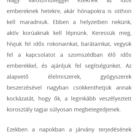
Nagy valószínűséggel ezeknek az idős
embereknek hetekre, akár hónapokra is otthon
kell maradniuk. Ebben a helyzetben nekünk,
aktív korúaknak kell lépnünk. Keressük meg,
hívjuk fel idős rokonainkat, barátainkat, vegyük
fel a kapcsolatot a szomszédban élő idős
emberekkel, és ajánljuk fel segítségünket. Az
alapvető élelmiszerek, gyógyszerek
beszerzésével nagyban csökkenthetjük annak
kockázatát, hogy ők, a leginkább veszélyeztett
korosztály tagjai súlyosan megbetegedjenek.
Ezekben a napokban a járvány terjedésének