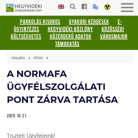
Gyorsbillentyűk
HEGYVIDÉKI
Men
listája
ÖNKORMÁNYZAT
be-
PARKOLÁS KISOKOS
GYAKORI KÉRDÉSEK
E-
vagy
Keresés:
ÜGYINTÉZÉS
HEGYVIDÉKI KÖZLÖNY
KÖZÖSSÉGI
kika
"S"
KÖLTSÉGVETÉS
KÖZÉRDEKŰ ADATOK
VÁROSMAJOR
Bejelentkezés:
TÁMOGATÁS
"L"
Aktuális
Hírek
A NORMAFA
ÜGYFÉLSZOLGÁLATI
PONT ZÁRVA TARTÁSA
2025. 10. 21.
Tisztelt Ügyfeleink!